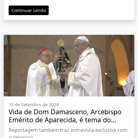
recurso
Continuar Lendo
19 de Setembro de 2024
Vida de Dom Damasceno, Arcebispo
Emérito de Aparecida, é tema do
"Arquivo A"
Reportagem também traz entrevista exclusiva com
o religioso