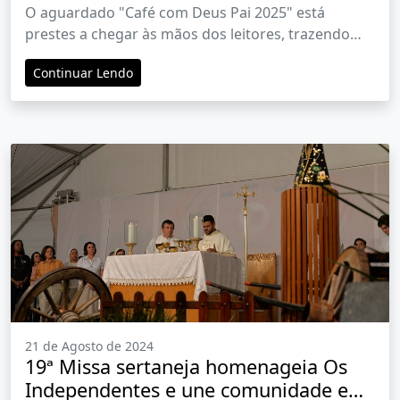
setembro
O aguardado "Café com Deus Pai 2025" está
prestes a chegar às mãos dos leitores, trazendo
uma edição totalmente reformulada, com 365
Continuar Lendo
novas mensagens diárias que prometem continuar
inspirando e transformando vidas.
21 de Agosto de 2024
19ª Missa sertaneja homenageia Os
Independentes e une comunidade em