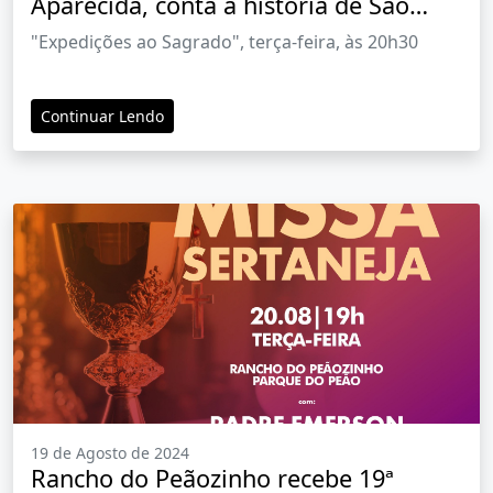
Aparecida, conta a história de São
Luís, o rei que virou santo
"Expedições ao Sagrado", terça-feira, às 20h30
Continuar Lendo
19 de Agosto de 2024
Rancho do Peãozinho recebe 19ª