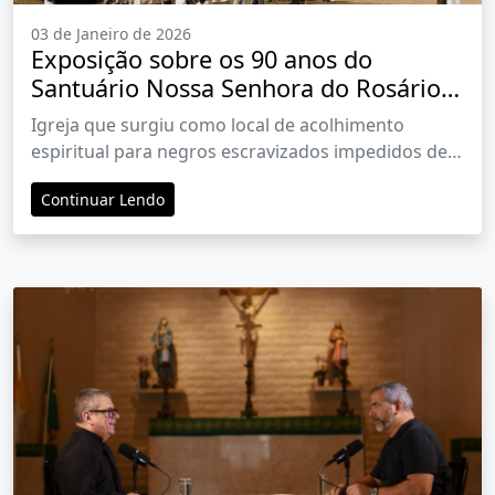
03 de Janeiro de 2026
Exposição sobre os 90 anos do
Santuário Nossa Senhora do Rosário
abre Arte no Shopping 2026
Igreja que surgiu como local de acolhimento
espiritual para negros escravizados impedidos de
frequentar a Capela Mor celebra sua história em
Continuar Lendo
exposição montada pela comunidade atual