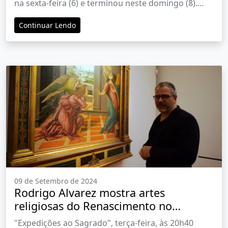
na sexta-feira (6) e terminou neste domingo (8).
Evento recebeu mais de 350 atrações entre
Continuar Lendo
músicos, padres e pregadores
09 de Setembro de 2024
Rodrigo Alvarez mostra artes
religiosas do Renascimento no
"Expedições ao Sagrado"
"Expedições ao Sagrado", terça-feira, às 20h40