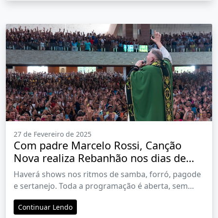
27 de Fevereiro de 2025
Com padre Marcelo Rossi, Canção
Nova realiza Rebanhão nos dias de
carnaval
Haverá shows nos ritmos de samba, forró, pagode
e sertanejo. Toda a programação é aberta, sem
taxa de entrada e estacionamento
Continuar Lendo