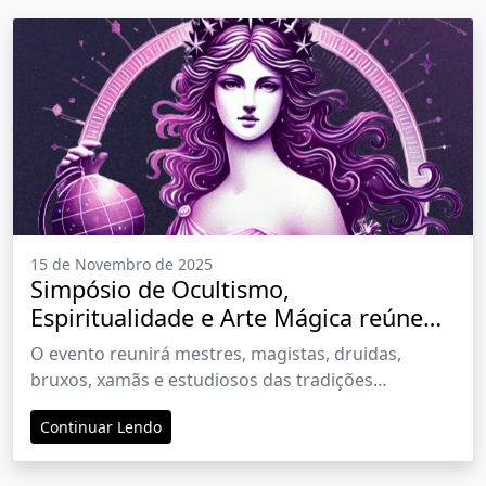
15 de Novembro de 2025
Simpósio de Ocultismo,
Espiritualidade e Arte Mágica reúne
expoentes e líderes em São Paulo de
O evento reunirá mestres, magistas, druidas,
20 a 23 de novembro
bruxos, xamãs e estudiosos das tradições
esotéricas ocidentais e orientais
Continuar Lendo