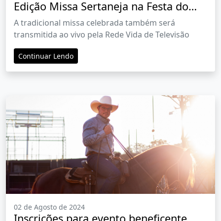
Edição Missa Sertaneja na Festa do
Peão de Barretos
A tradicional missa celebrada também será
transmitida ao vivo pela Rede Vida de Televisão
Continuar Lendo
02 de Agosto de 2024
Inscrições para evento beneficente