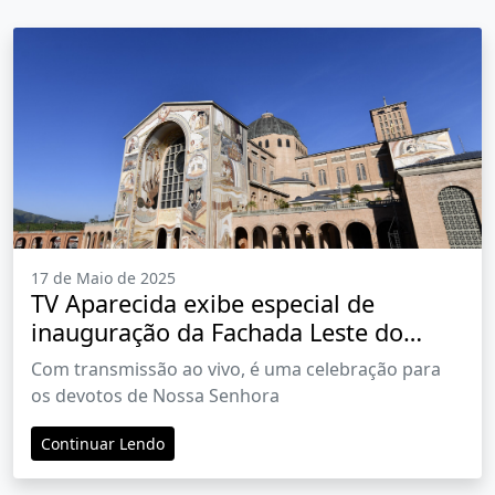
17 de Maio de 2025
TV Aparecida exibe especial de
inauguração da Fachada Leste do
Santuário Nacional neste sábado, dia
Com transmissão ao vivo, é uma celebração para
17
os devotos de Nossa Senhora
Continuar Lendo