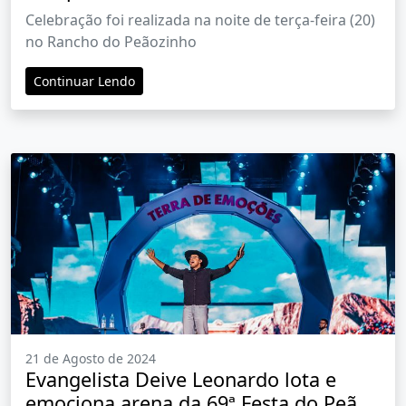
oração na 69ª Festa do Peão de
Celebração foi realizada na noite de terça-feira (20)
Barretos
no Rancho do Peãozinho
Continuar Lendo
21 de Agosto de 2024
Evangelista Deive Leonardo lota e
emociona arena da 69ª Festa do Peão