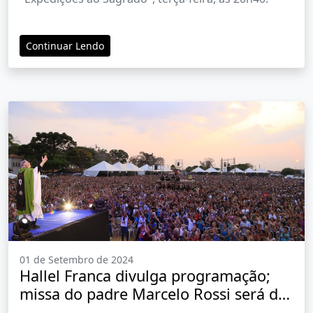
Continuar Lendo
01 de Setembro de 2024
Hallel Franca divulga programação;
missa do padre Marcelo Rossi será dia
8 de setembro