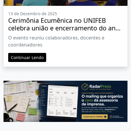
13 de Dezembro de 2025
Cerimônia Ecumênica no UNIFEB
celebra união e encerramento do ano
letivo
O evento reuniu colaboradores, docentes e
coordenadores
Continuar Lendo