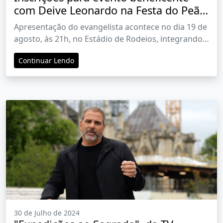
com Deive Leonardo na Festa do Peão
de Barretos começam dia 5 de agosto
Apresentação do evangelista acontece no dia 19 de
agosto, às 21h, no Estádio de Rodeios, integrando a
programação do evento
Continuar Lendo
30 de Julho de 2024