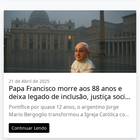
21 de Abril de 2025
Papa Francisco morre aos 88 anos e
deixa legado de inclusão, justiça social
e cuidado com o meio ambiente
Pontífice por quase 12 anos, o argentino Jorge
Mario Bergoglio transformou a Igreja Católica com
reformas profundas, discurso humanitário e
Continuar Lendo
aproximação com os marginalizados