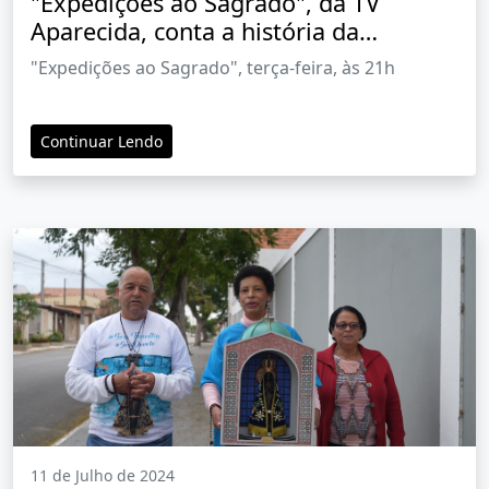
"Expedições ao Sagrado", da TV
Aparecida, conta a história da
Catedral de Notre Dame nesta terça
"Expedições ao Sagrado", terça-feira, às 21h
(30)
Continuar Lendo
11 de Julho de 2024