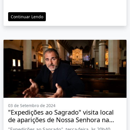
Continuar Lendo
03 de Setembro de 2024
"Expedições ao Sagrado" visita local
de aparições de Nossa Senhora na
Itália
"Expedições ao Sagrado", terça-feira, às 20h40.