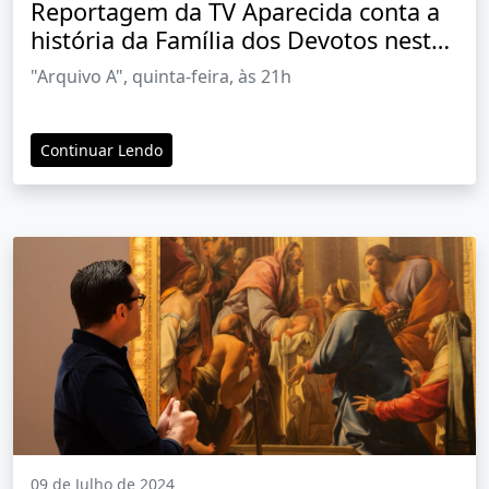
Reportagem da TV Aparecida conta a
história da Família dos Devotos nesta
quinta-feria (11)
"Arquivo A", quinta-feira, às 21h
Continuar Lendo
09 de Julho de 2024