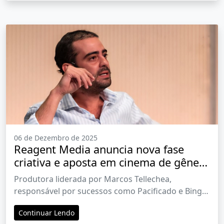
06 de Dezembro de 2025
Reagent Media anuncia nova fase
criativa e aposta em cinema de gênero
e novos talentos com lançamentos
Produtora liderada por Marcos Tellechea,
para 2026
responsável por sucessos como Pacificado e Bingo:
O Rei das Manhãs, prepara a estreia de "Amor,
Continuar Lendo
Doce e Confusão" e do premiado "Swimming