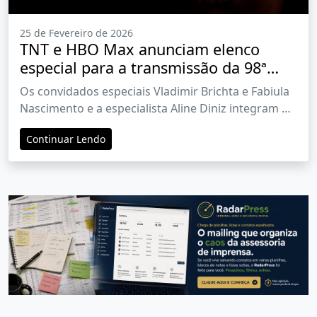
25 de Fevereiro de 2026
TNT e HBO Max anunciam elenco
especial para a transmissão da 98ª
Edição do Oscar
Os convidados especiais Vladimir Brichta e Fabiula
Nascimento e a especialista Aline Diniz integram o
time de comentaristas do canal de TV e da
Continuar Lendo
plataforma de streaming