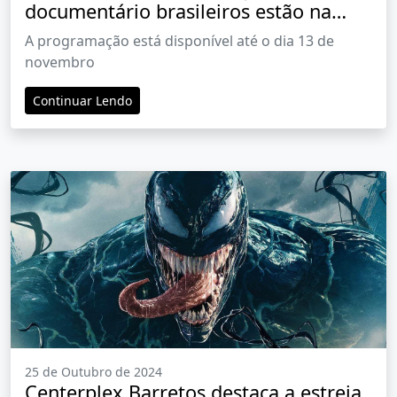
documentário brasileiros estão na
programação do Centerplex Barretos
A programação está disponível até o dia 13 de
novembro
Continuar Lendo
25 de Outubro de 2024
Centerplex Barretos destaca a estreia