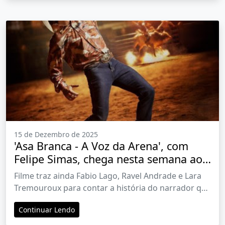
15 de Dezembro de 2025
'Asa Branca - A Voz da Arena', com
Felipe Simas, chega nesta semana aos
cinemas
Filme traz ainda Fabio Lago, Ravel Andrade e Lara
Tremouroux para contar a história do narrador que
revolucionou os rodeios
Continuar Lendo