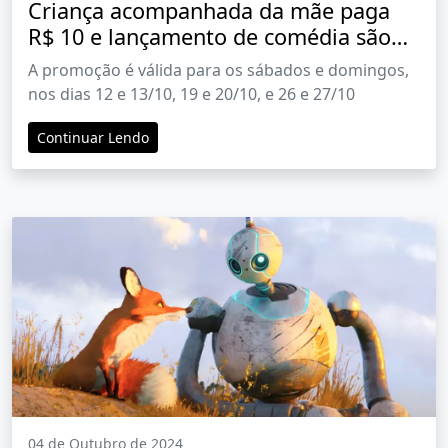
Criança acompanhada da mãe paga
R$ 10 e lançamento de comédia são
destaques no Centerplex Barretos
A promoção é válida para os sábados e domingos,
nos dias 12 e 13/10, 19 e 20/10, e 26 e 27/10
Continuar Lendo
04 de Outubro de 2024