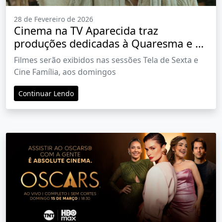
28 de Fevereiro de 2026
Cinema na TV Aparecida traz
produções dedicadas à Quaresma e ao
mês da mulher
Filmes serão exibidos nas sessões Tela de Sexta e
Cine Família, aos domingos
Continuar Lendo