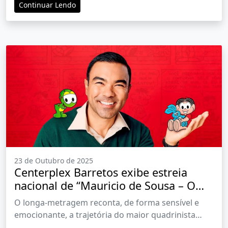
Continuar Lendo
outras surpresas
23 de Outubro de 2025
Centerplex Barretos exibe estreia
nacional de “Mauricio de Sousa – O
Filme”
O longa-metragem reconta, de forma sensível e
emocionante, a trajetória do maior quadrinista
brasileiro