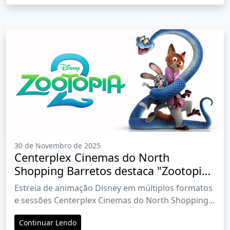
Home" no Brasil.
30 de Novembro de 2025
Centerplex Cinemas do North
Shopping Barretos destaca "Zootopia
2" em programação de 27 de
Estreia de animação Disney em múltiplos formatos
novembro a 3 de dezembro
e sessões Centerplex Cinemas do North Shopping
já entrou no ritmo das férias
Continuar Lendo