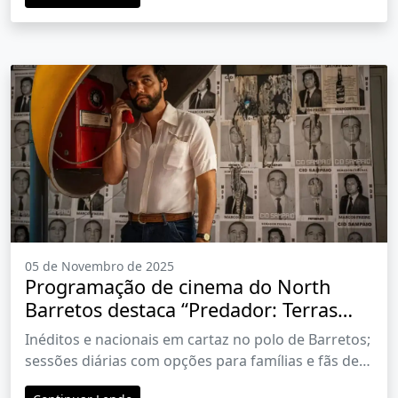
05 de Novembro de 2025
Programação de cinema do North
Barretos destaca “Predador: Terras
Selvagens” e o nacional “O Agente
Inéditos e nacionais em cartaz no polo de Barretos;
Secreto”
sessões diárias com opções para famílias e fãs de
ação