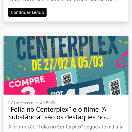
todo o Brasil em 6 de março
Continuar Lendo
27 de Fevereiro de 2025
“Folia no Centerplex” e o filme “A
Substância” são os destaques no
cinema do North Shopping Barretos
A promoção “Folia no Centerplex” segue até o dia 5