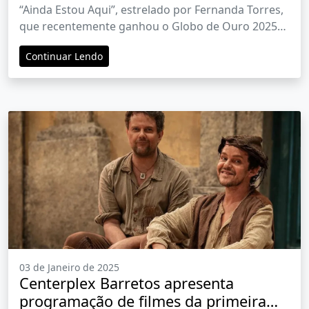
Centerplex Barretos
“Ainda Estou Aqui”, estrelado por Fernanda Torres,
que recentemente ganhou o Globo de Ouro 2025
na categoria de Melhor Atriz em Drama
Continuar Lendo
03 de Janeiro de 2025
Centerplex Barretos apresenta
programação de filmes da primeira