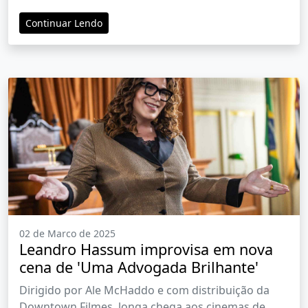
Oscar italiano na categoria Melhor Estreia na
Continuar Lendo
Direção
02 de Marco de 2025
Leandro Hassum improvisa em nova
cena de 'Uma Advogada Brilhante'
Dirigido por Ale McHaddo e com distribuição da
Downtown Filmes, longa chega aos cinemas de