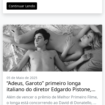
Continuar Lendo
05 de Maio de 2025
“Adeus, Garoto” primeiro longa
italiano do diretor Edgardo Pistone,
estreia em maio nos cinemas
Além de vencer o prêmio de Melhor Primeiro Filme,
brasileiros pela Pandora Filmes
o longa está concorrendo ao David di Donatello, o