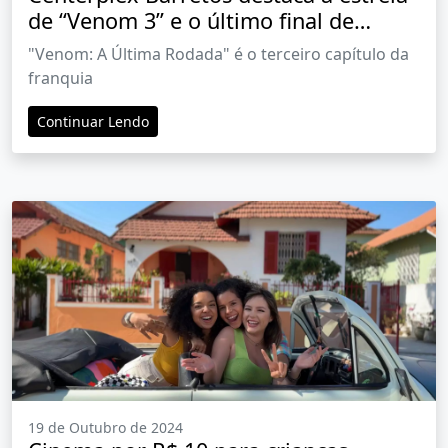
de “Venom 3” e o último final de
semana da promoção do mês das
"Venom: A Última Rodada" é o terceiro capítulo da
crianças
franquia
Continuar Lendo
19 de Outubro de 2024