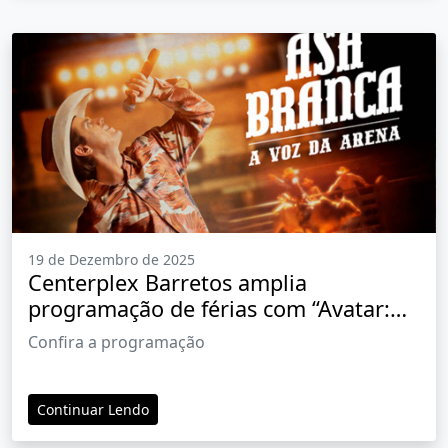
19 de Dezembro de 2025
Centerplex Barretos amplia
programação de férias com “Avatar:
Fogo e Cinzas” e a cinebiografia “Asa
Confira a programação
Branca – A Voz da Arena”
Continuar Lendo