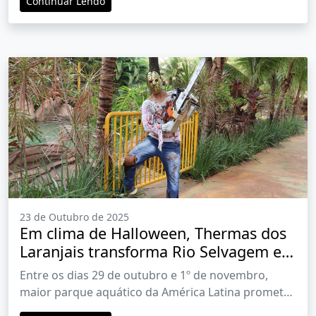
Continuar Lendo
23 de Outubro de 2025
Em clima de Halloween, Thermas dos
Laranjais transforma Rio Selvagem em
‘Rio Fantasma’
Entre os dias 29 de outubro e 1º de novembro,
maior parque aquático da América Latina promete
arrepios e diversão com personagens temáticos e