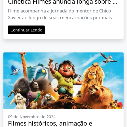
Cinética Filmes anuncia longa sobre o
espírito Emmanuel
Filme acompanha a jornada do mentor de Chico
Xavier ao longo de suas reencarnações por mais de
dois mil anos
Continuar Lendo
09 de Novembro de 2024
Filmes históricos, animação e