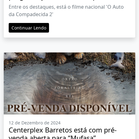
semana de 2025
Entre os destaques, está o filme nacional 'O Auto
da Compadecida 2'
Continuar Lendo
12 de Dezembro de 2024
Centerplex Barretos está com pré-
venda aberta para “Mufasa”