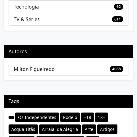
Tecnologia
62
TV & Séries
611
Autores
Milton Figueiredo
4088
Tags
Os Independentes
Rodeio
+18
18+
Acqua Titãs
Arraial da Alegria
Arte
Artigos