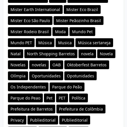
Mister Earth International
Mister Eco Brazil
Mister Eco São Paulo
Mister Peãozinho Brasil
Mister Rodeio Brasil
Moda
Mundo Pet
Mundo PET
Música
Musica
Música sertaneja
Natal
North Shopping Barretos
novela
Novela
Novelas
novelas
OAB
Oktoberfest Barretos
Olímpia
Oportunidades
Opotunidades
Os Independentes
Parque do Peão
Parque do Peao
Pet
PET
Política
Prefeitura de Barretos
Prefeitura de Colômbia
Privacy
Publieditorial
PUblieditorial