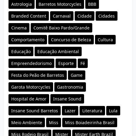
Astrologia
Barretos Motorcycles
BBB
Branded Content
Carnaval
Cidade
Cidades
Cinema
Comitê Baixo Pardo/Grande
Comportamento
Concurso de Beleza
Cultura
Educação
Educação Ambiental
Empreendedorismo
Esporte
Fé
Festa do Peão de Barretos
Game
Garota Motorcycles
Gastronomia
Hospital de Amor
Insane Sound
Insane Sound Barretos
Lazer
Literatura
Lula
Meio Ambiente
Miss
Miss Boiadeirinha Brasil
Miss Rodeio Brasil
Mister
Mister Earth Brazil