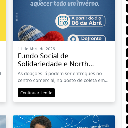
11 de Abril de 2026
Fundo Social de
Solidariedade e North
Shopping Barretos dão
3
As doações já podem ser entregues no
início à Campanha do
s
centro comercial, no posto de coleta em
Agasalho 2026
frente da Picc Ninos
Continuar Lendo