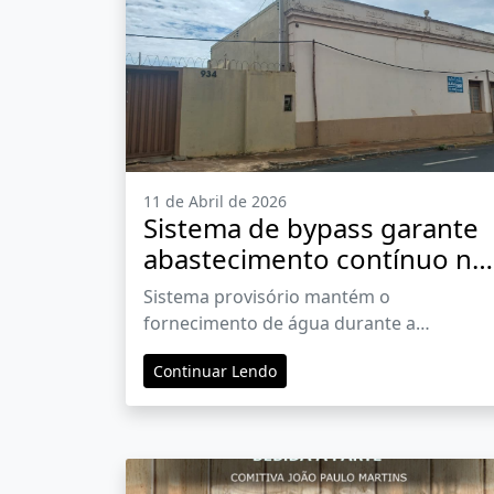
11 de Abril de 2026
Sistema de bypass garante
abastecimento contínuo na
região central de Barretos
Sistema provisório mantém o
durante troca de tubulação
fornecimento de água durante a
substituição da rede antiga, garantindo
Continuar Lendo
continuidade no abastecimento e mais
eficiência para o sistema