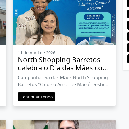
11 de Abril de 2026
North Shopping Barretos
celebra o Dia das Mães com
sorteio de viagens para
Campanha Dia das Mães North Shopping
Cancún
Barretos "Onde o Amor de Mãe é Destino
e Cancún é o Presente!" oferece pacotes
Continuar Lendo
turísticos “All inclusive” e destaca a força
da maternidade em todas as suas fases,
com estrelas reais da comunidade