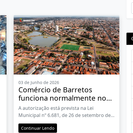
03 de Junho de 2026
Comércio de Barretos
0
funciona normalmente no
feriado de Corpus Christi
A autorização está prevista na Lei
o
Municipal nº 6.681, de 26 de setembro de
2023
Continuar Lendo