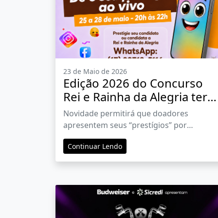
23 de Maio de 2026
Edição 2026 do Concurso
Rei e Rainha da Alegria terá
participação do público
Novidade permitirá que doadores
exclusivamente pelo
apresentem seus “prestígios” por
WhatsApp
chamada de vídeo, ligação de voz,
Continuar Lendo
mensagem ou áudio durante o programa
ao vivo na Rádio O Diário Independente