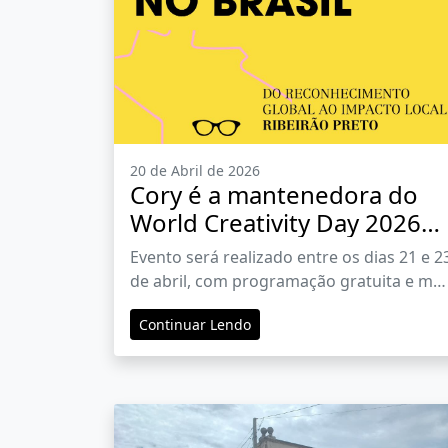
20 de Abril de 2026
Cory é a mantenedora do
World Creativity Day 2026
em Ribeirão Preto e amplia
Evento será realizado entre os dias 21 e 2
atuação em iniciativas de
de abril, com programação gratuita e mai
inovação
de 40 atividades. I
Continuar Lendo