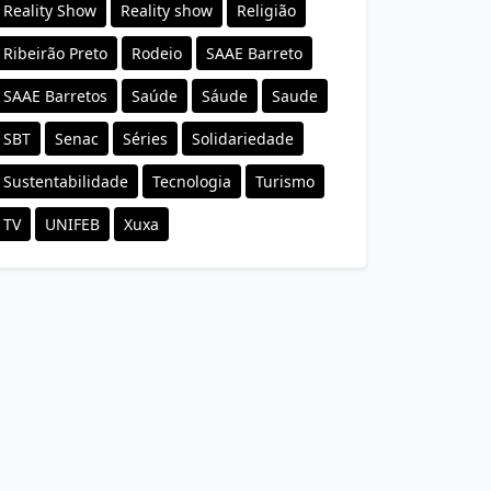
Reality Show
Reality show
Religião
Ribeirão Preto
Rodeio
SAAE Barreto
SAAE Barretos
Saúde
Sáude
Saude
SBT
Senac
Séries
Solidariedade
Sustentabilidade
Tecnologia
Turismo
TV
UNIFEB
Xuxa