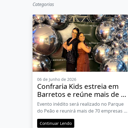
Categorias
06 de Junho de 2026
Confraria Kids estreia em
Barretos e reúne mais de 7
empresas do universo
Evento inédito será realizado no Parque
infantil no Parque do Peão
do Peão e reunirá mais de 70 empresas d
segmento infantil
Continuar Lendo