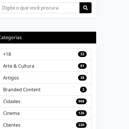
Categorias
+18
32
Arte & Cultura
81
Artigos
38
Branded Content
3
Cidades
968
Cinema
126
Clientes
220