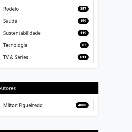
Rodeio
357
Saúde
159
Sustentabilidade
119
Tecnologia
62
TV & Séries
611
Autores
Milton Figueiredo
4088