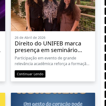
26 de Abril de 2026
Direito do UNIFEB marca
presença em seminário
internacional e destaca
Participação em evento de grande
protagonismo estudantil em
relevância acadêmica reforça a formação
pesquisa científica
crítica e o engajamento dos alunos no
Continuar Lendo
debate sobre o mundo do direito do
trabalho