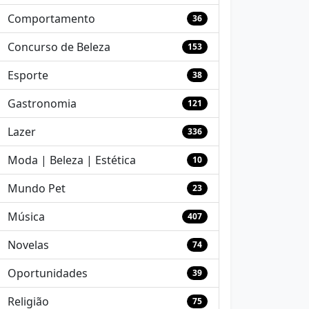
Comportamento
36
Concurso de Beleza
153
Esporte
38
Gastronomia
121
Lazer
336
Moda | Beleza | Estética
10
Mundo Pet
23
Música
407
Novelas
74
Oportunidades
39
Religião
75