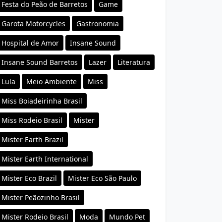
Festa do Peão de Barretos
Game
Garota Motorcycles
Gastronomia
Hospital de Amor
Insane Sound
Insane Sound Barretos
Lazer
Literatura
Lula
Meio Ambiente
Miss
Miss Boiadeirinha Brasil
Miss Rodeio Brasil
Mister
Mister Earth Brazil
Mister Earth International
Mister Eco Brazil
Mister Eco São Paulo
Mister Peãozinho Brasil
Mister Rodeio Brasil
Moda
Mundo Pet