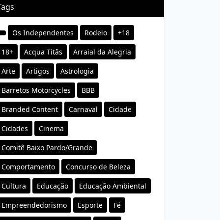
Tags
Os Independentes
Rodeio
+18
18+
Acqua Titãs
Arraial da Alegria
Arte
Artigos
Astrologia
Barretos Motorcycles
BBB
Branded Content
Carnaval
Cidade
Cidades
Cinema
Comitê Baixo Pardo/Grande
Comportamento
Concurso de Beleza
Cultura
Educação
Educação Ambiental
Empreendedorismo
Esporte
Fé