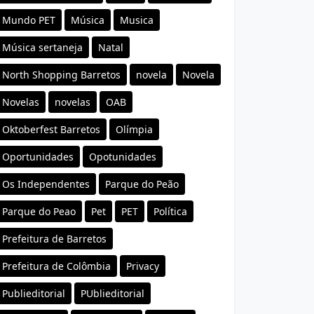
Mundo PET
Música
Musica
Música sertaneja
Natal
North Shopping Barretos
novela
Novela
Novelas
novelas
OAB
Oktoberfest Barretos
Olímpia
Oportunidades
Opotunidades
Os Independentes
Parque do Peão
Parque do Peao
Pet
PET
Política
Prefeitura de Barretos
Prefeitura de Colômbia
Privacy
Publieditorial
PUblieditorial