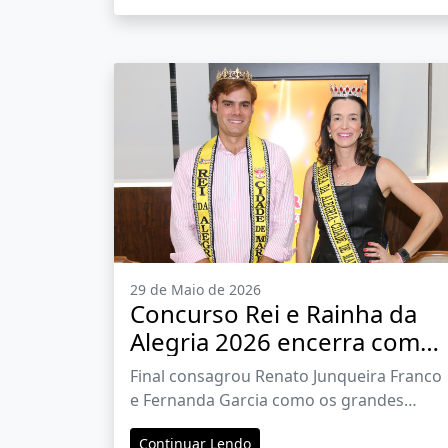
29 de Maio de 2026
Concurso Rei e Rainha da
Alegria 2026 encerra com
emoção e arrecada mais de
Final consagrou Renato Junqueira Franco
R$ 1 milhão para a Cidade
e Fernanda Garcia como os grandes
de Maria
vencedores
Continuar Lendo