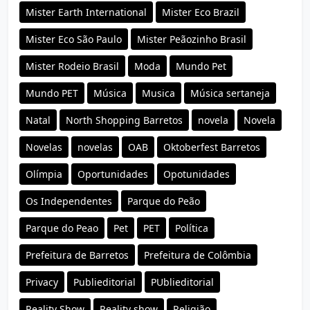
Mister Earth International
Mister Eco Brazil
Mister Eco São Paulo
Mister Peãozinho Brasil
Mister Rodeio Brasil
Moda
Mundo Pet
Mundo PET
Música
Musica
Música sertaneja
Natal
North Shopping Barretos
novela
Novela
Novelas
novelas
OAB
Oktoberfest Barretos
Olímpia
Oportunidades
Opotunidades
Os Independentes
Parque do Peão
Parque do Peao
Pet
PET
Política
Prefeitura de Barretos
Prefeitura de Colômbia
Privacy
Publieditorial
PUblieditorial
Reality Show
Reality show
Religião