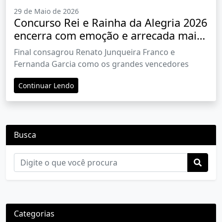
29 de Maio de 2026
Concurso Rei e Rainha da Alegria 2026
encerra com emoção e arrecada mais
de R$ 1 milhão para a Cidade de
Final consagrou Renato Junqueira Franco e
Maria
Fernanda Garcia como os grandes vencedores
Continuar Lendo
Busca
Categorias