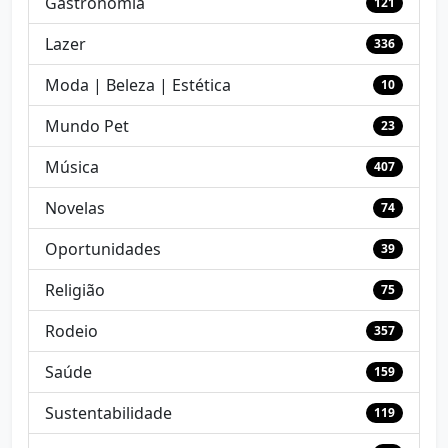
Gastronomia
121
Lazer
336
Moda | Beleza | Estética
10
Mundo Pet
23
Música
407
Novelas
74
Oportunidades
39
Religião
75
Rodeio
357
Saúde
159
Sustentabilidade
119