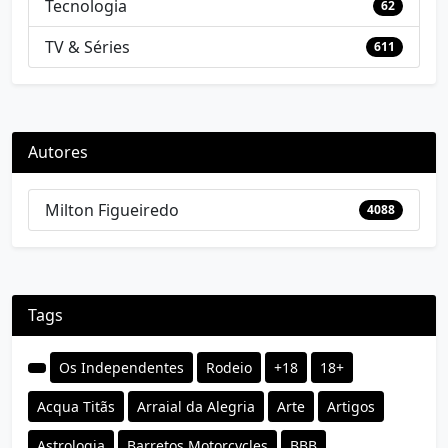
Tecnologia
62
TV & Séries
611
Autores
Milton Figueiredo
4088
Tags
Os Independentes
Rodeio
+18
18+
Acqua Titãs
Arraial da Alegria
Arte
Artigos
Astrologia
Barretos Motorcycles
BBB