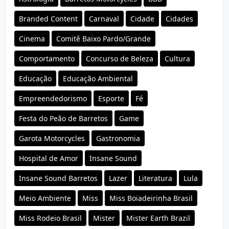
Branded Content
Carnaval
Cidade
Cidades
Cinema
Comitê Baixo Pardo/Grande
Comportamento
Concurso de Beleza
Cultura
Educação
Educação Ambiental
Empreendedorismo
Esporte
Fé
Festa do Peão de Barretos
Game
Garota Motorcycles
Gastronomia
Hospital de Amor
Insane Sound
Insane Sound Barretos
Lazer
Literatura
Lula
Meio Ambiente
Miss
Miss Boiadeirinha Brasil
Miss Rodeio Brasil
Mister
Mister Earth Brazil