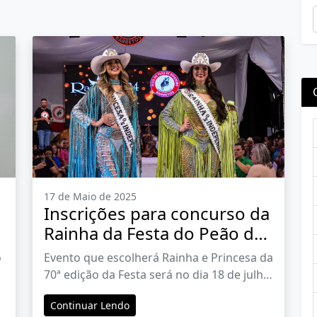
17 de Maio de 2025
Inscrições para concurso da
Rainha da Festa do Peão de
Barretos 2025 vão até dia 23
o
Evento que escolherá Rainha e Princesa da
de maio
70ª edição da Festa será no dia 18 de julho,
no North Shopping Barretos
Continuar Lendo