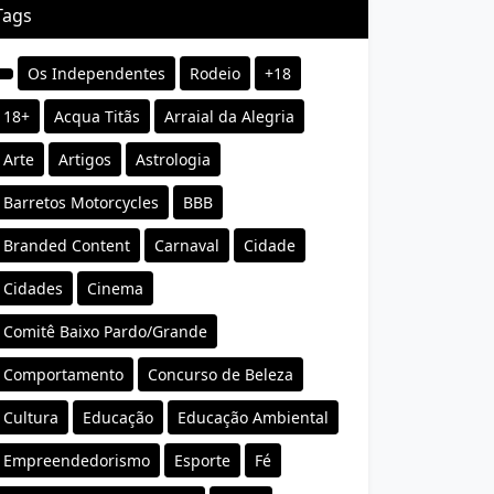
Tags
Os Independentes
Rodeio
+18
18+
Acqua Titãs
Arraial da Alegria
Arte
Artigos
Astrologia
Barretos Motorcycles
BBB
Branded Content
Carnaval
Cidade
Cidades
Cinema
Comitê Baixo Pardo/Grande
Comportamento
Concurso de Beleza
Cultura
Educação
Educação Ambiental
Empreendedorismo
Esporte
Fé