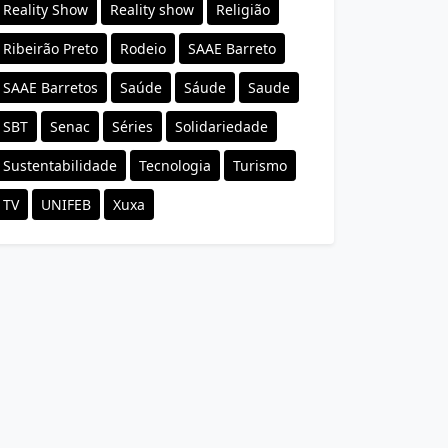
Reality Show
Reality show
Religião
Ribeirão Preto
Rodeio
SAAE Barreto
SAAE Barretos
Saúde
Sáude
Saude
SBT
Senac
Séries
Solidariedade
Sustentabilidade
Tecnologia
Turismo
TV
UNIFEB
Xuxa