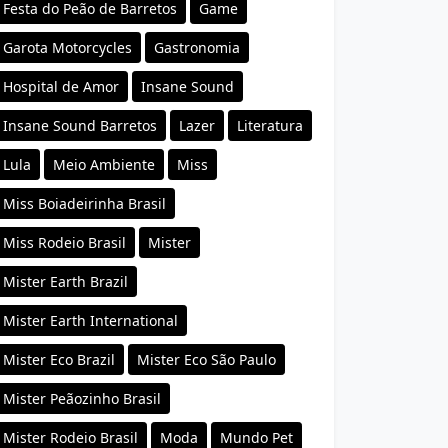
Festa do Peão de Barretos
Game
Garota Motorcycles
Gastronomia
Hospital de Amor
Insane Sound
Insane Sound Barretos
Lazer
Literatura
Lula
Meio Ambiente
Miss
Miss Boiadeirinha Brasil
Miss Rodeio Brasil
Mister
Mister Earth Brazil
Mister Earth International
Mister Eco Brazil
Mister Eco São Paulo
Mister Peãozinho Brasil
Mister Rodeio Brasil
Moda
Mundo Pet