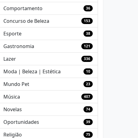
Comportamento
36
Concurso de Beleza
153
Esporte
38
Gastronomia
121
Lazer
336
Moda | Beleza | Estética
10
Mundo Pet
23
Música
407
Novelas
74
Oportunidades
39
Religião
75