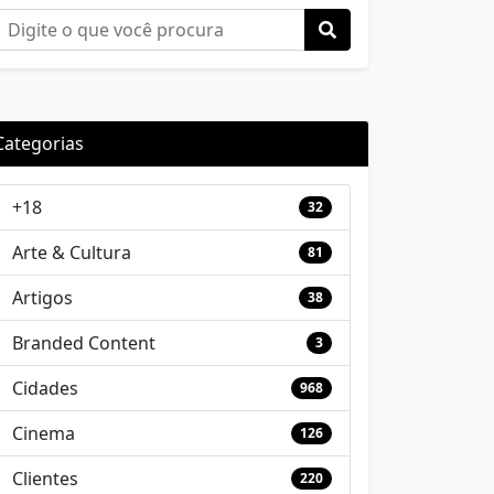
Categorias
+18
32
Arte & Cultura
81
Artigos
38
Branded Content
3
Cidades
968
Cinema
126
Clientes
220