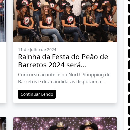
11 de Julho de 2024
Rainha da Festa do Peão de
Barretos 2024 será
escolhida nesta sexta-feira
Concurso acontece no North Shopping de
Barretos e dez candidatas disputam o
título
Continuar Lendo