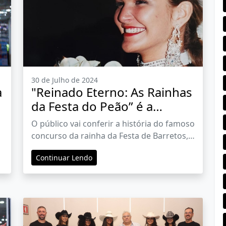
30 de Julho de 2024
a
"Reinado Eterno: As Rainhas
da Festa do Peão” é a
próxima exposição do North
O público vai conferir a história do famoso
Shopping Barretos
concurso da rainha da Festa de Barretos,
fatos marcantes e trajetórias de algumas
Continuar Lendo
delas, desde 1956