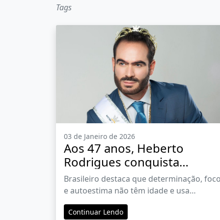
Tags
03 de Janeiro de 2026
Aos 47 anos, Heberto
Rodrigues conquista
terceiro lugar no Mister
Brasileiro destaca que determinação, foc
Universe International no
e autoestima não têm idade e usa
Panamá e levanta debate
visibilidade do concurso para combater o
Continuar Lendo
sobre etarismo
preconceito etário