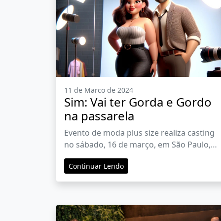
11 de Marco de 2024
Sim: Vai ter Gorda e Gordo
na passarela
Evento de moda plus size realiza casting
no sábado, 16 de março, em São Paulo,
para selecionar modelos New Faces para 
Continuar Lendo
Fashion Weekend Plus Size Novos Talento