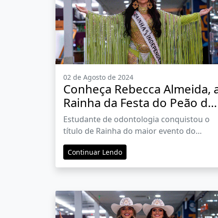
02 de Agosto de 2024
Conheça Rebecca Almeida, 
Rainha da Festa do Peão de
Barretos 2024
Estudante de odontologia conquistou o
título de Rainha do maior evento do
gênero da América Latina. “Quero fazer
Continuar Lendo
história e representar a todos”