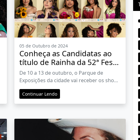
05 de Outubro de 2024
Conheça as Candidatas ao
título de Rainha da 52ª Festa
das Rosas e Flores de
De 10 a 13 de outubro, o Parque de
Barbacena
Exposições da cidade vai receber os shows
do Padre Fábio de Melo, Hungria, Claudia
Continuar Lendo
Leitte, Dilsinho, além de diversificada
programação temática