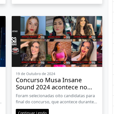
19 de Outubro de 2024
Concurso Musa Insane
Sound 2024 acontece no
sábado, dia 19
Foram selecionadas oito candidatas para
final do concurso, que acontece durante
programação do evento no Parque do
Continuar Lendo