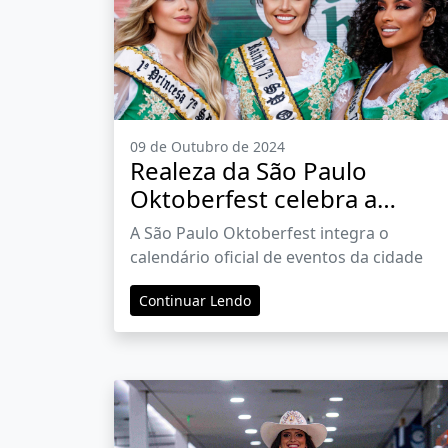
09 de Outubro de 2024
Realeza da São Paulo
Oktoberfest celebra a
diversidade do festival e os
A São Paulo Oktoberfest integra o
200 anos da imigração
calendário oficial de eventos da cidade
alemã no Brasil
Continuar Lendo