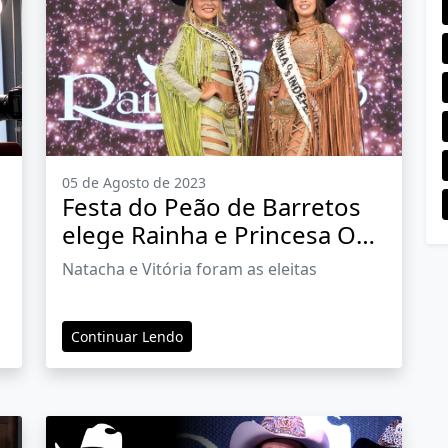
05 de Agosto de 2023
Festa do Peão de Barretos
elege Rainha e Princesa Os
Independentes 2023
Natacha e Vitória foram as eleitas
o
Continuar Lendo
s