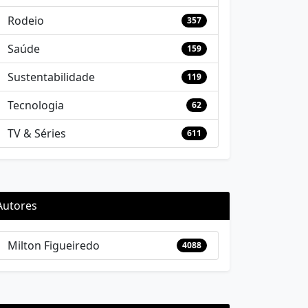
Rodeio
357
Saúde
159
Sustentabilidade
119
Tecnologia
62
TV & Séries
611
Autores
Milton Figueiredo
4088