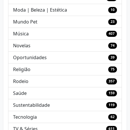
Moda | Beleza | Estética
10
Mundo Pet
23
Música
407
Novelas
74
Oportunidades
39
Religião
75
Rodeio
357
Saúde
159
Sustentabilidade
119
Tecnologia
62
TV & Séries
611