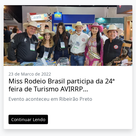
23 de Marco de 2022
Miss Rodeio Brasil participa da 24ª
feira de Turismo AVIRRP
representando a Festa do Peão de
Evento aconteceu em Ribeirão Preto
Barretos
Continuar Lendo