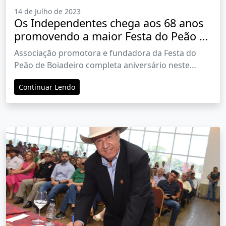
14 de Julho de 2023
Os Independentes chega aos 68 anos
promovendo a maior Festa do Peão da
América Latina
Associação promotora e fundadora da Festa do
Peão de Boiadeiro completa aniversário neste
sábado, dia 15 de julho
Continuar Lendo