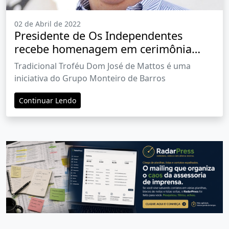
02 de Abril de 2022
Presidente de Os Independentes
recebe homenagem em cerimônia
beneficente
Tradicional Troféu Dom José de Mattos é uma
iniciativa do Grupo Monteiro de Barros
Continuar Lendo