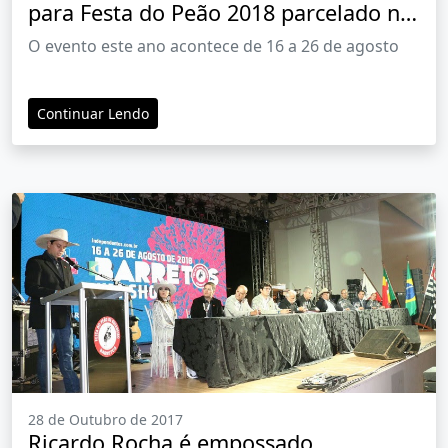
para Festa do Peão 2018 parcelado no
carnê
O evento este ano acontece de 16 a 26 de agosto
Continuar Lendo
28 de Outubro de 2017
Ricardo Rocha é empossado