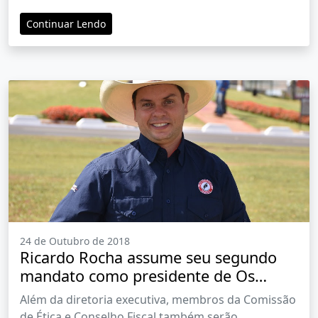
Continuar Lendo
24 de Outubro de 2018
Ricardo Rocha assume seu segundo
mandato como presidente de Os
Independentes nesta sexta-feira (26)
Além da diretoria executiva, membros da Comissão
de Ética e Conselho Fiscal também serão