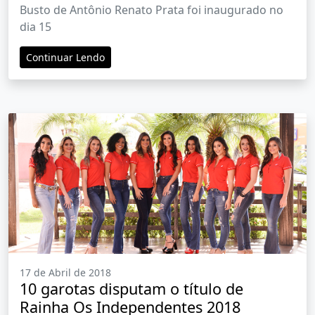
busto no aniversário de 63 anos da
Busto de Antônio Renato Prata foi inaugurado no
Associação
dia 15
Continuar Lendo
17 de Abril de 2018
10 garotas disputam o título de
Rainha Os Independentes 2018