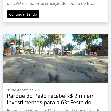
de DVD e a maior premiação do rodeio do Brasil
Continuar Lendo
01 de Agosto de 2018
Parque do Peão recebe R$ 2 mi em
investimentos para a 63ª Festa do
Peão de Barretos
Entre as novidades está a criação da nova área de