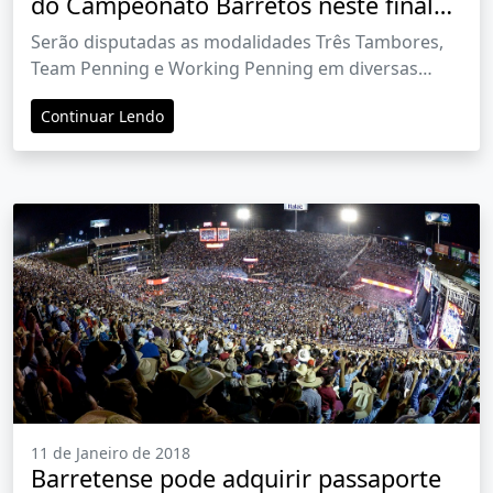
do Campeonato Barretos neste final
de semana
Serão disputadas as modalidades Três Tambores,
Team Penning e Working Penning em diversas
categorias
Continuar Lendo
11 de Janeiro de 2018
Barretense pode adquirir passaporte