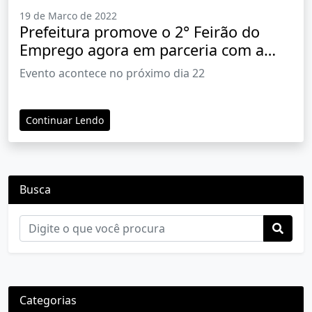
19 de Marco de 2022
Prefeitura promove o 2° Feirão do
Emprego agora em parceria com a
empresa “Sertran Transportes”
Evento acontece no próximo dia 22
Continuar Lendo
Busca
Categorias