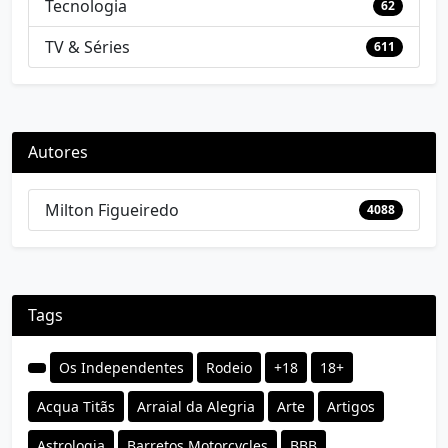
Tecnologia
62
TV & Séries
611
Autores
Milton Figueiredo
4088
Tags
Os Independentes
Rodeio
+18
18+
Acqua Titãs
Arraial da Alegria
Arte
Artigos
Astrologia
Barretos Motorcycles
BBB