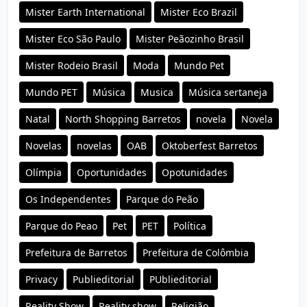
Mister Earth International
Mister Eco Brazil
Mister Eco São Paulo
Mister Peãozinho Brasil
Mister Rodeio Brasil
Moda
Mundo Pet
Mundo PET
Música
Musica
Música sertaneja
Natal
North Shopping Barretos
novela
Novela
Novelas
novelas
OAB
Oktoberfest Barretos
Olímpia
Oportunidades
Opotunidades
Os Independentes
Parque do Peão
Parque do Peao
Pet
PET
Política
Prefeitura de Barretos
Prefeitura de Colômbia
Privacy
Publieditorial
PUblieditorial
Reality Show
Reality show
Religião