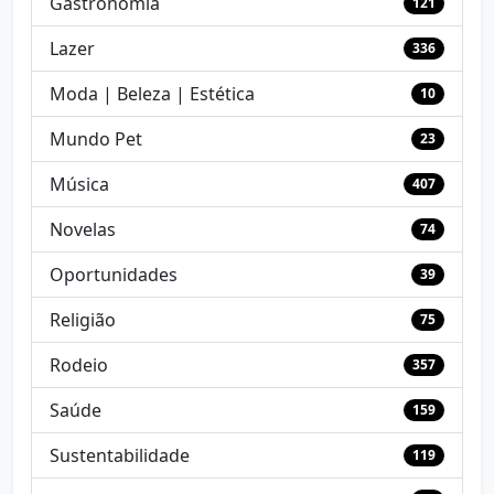
Gastronomia
121
Lazer
336
Moda | Beleza | Estética
10
Mundo Pet
23
Música
407
Novelas
74
Oportunidades
39
Religião
75
Rodeio
357
Saúde
159
Sustentabilidade
119