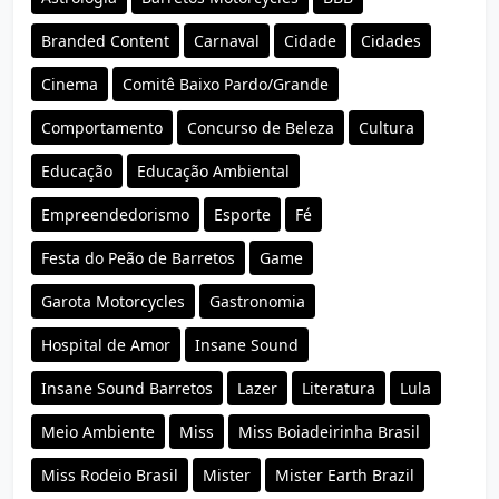
Branded Content
Carnaval
Cidade
Cidades
Cinema
Comitê Baixo Pardo/Grande
Comportamento
Concurso de Beleza
Cultura
Educação
Educação Ambiental
Empreendedorismo
Esporte
Fé
Festa do Peão de Barretos
Game
Garota Motorcycles
Gastronomia
Hospital de Amor
Insane Sound
Insane Sound Barretos
Lazer
Literatura
Lula
Meio Ambiente
Miss
Miss Boiadeirinha Brasil
Miss Rodeio Brasil
Mister
Mister Earth Brazil