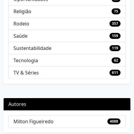
Religião
75
Rodeio
357
Saúde
159
Sustentabilidade
119
Tecnologia
62
TV & Séries
611
Autores
Milton Figueiredo
4088