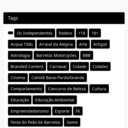
Tags
Os Independentes
Rodeio
+18
18+
Acqua Titãs
Arraial da Alegria
Arte
Artigos
Astrologia
Barretos Motorcycles
BBB
Branded Content
Carnaval
Cidade
Cidades
Cinema
Comitê Baixo Pardo/Grande
Comportamento
Concurso de Beleza
Cultura
Educação
Educação Ambiental
Empreendedorismo
Esporte
Fé
Festa do Peão de Barretos
Game