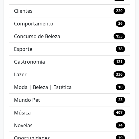
Clientes
220
Comportamento
36
Concurso de Beleza
153
Esporte
38
Gastronomia
121
Lazer
336
Moda | Beleza | Estética
10
Mundo Pet
23
Música
407
Novelas
74
Oportunidades
39