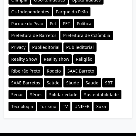
Os Independentes
Parque do Peão
Parque do Peao
Pet
PET
Política
Prefeitura de Barretos
Prefeitura de Colômbia
Privacy
Publieditorial
PUblieditorial
Reality Show
Reality show
Religião
Ribeirão Preto
Rodeio
SAAE Barreto
SAAE Barretos
Saúde
Sáude
Saude
SBT
Senac
Séries
Solidariedade
Sustentabilidade
Tecnologia
Turismo
TV
UNIFEB
Xuxa