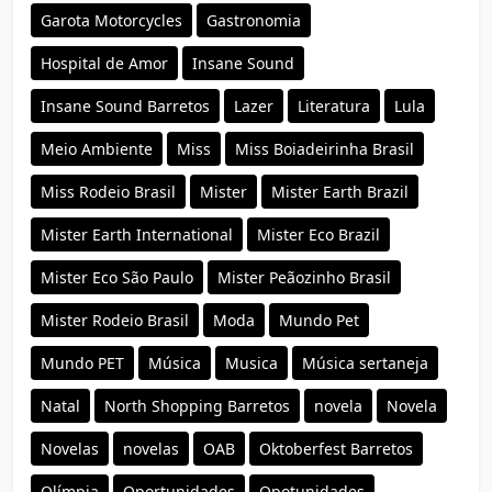
Garota Motorcycles
Gastronomia
Hospital de Amor
Insane Sound
Insane Sound Barretos
Lazer
Literatura
Lula
Meio Ambiente
Miss
Miss Boiadeirinha Brasil
Miss Rodeio Brasil
Mister
Mister Earth Brazil
Mister Earth International
Mister Eco Brazil
Mister Eco São Paulo
Mister Peãozinho Brasil
Mister Rodeio Brasil
Moda
Mundo Pet
Mundo PET
Música
Musica
Música sertaneja
Natal
North Shopping Barretos
novela
Novela
Novelas
novelas
OAB
Oktoberfest Barretos
Olímpia
Oportunidades
Opotunidades