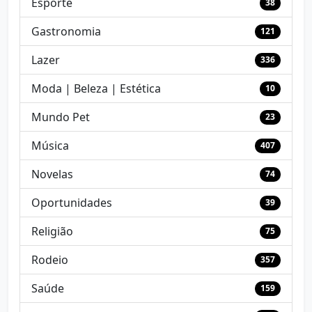
Esporte
38
Gastronomia
121
Lazer
336
Moda | Beleza | Estética
10
Mundo Pet
23
Música
407
Novelas
74
Oportunidades
39
Religião
75
Rodeio
357
Saúde
159