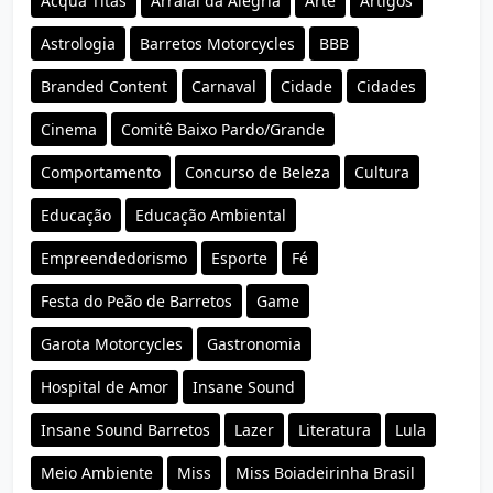
Acqua Titãs
Arraial da Alegria
Arte
Artigos
Astrologia
Barretos Motorcycles
BBB
Branded Content
Carnaval
Cidade
Cidades
Cinema
Comitê Baixo Pardo/Grande
Comportamento
Concurso de Beleza
Cultura
Educação
Educação Ambiental
Empreendedorismo
Esporte
Fé
Festa do Peão de Barretos
Game
Garota Motorcycles
Gastronomia
Hospital de Amor
Insane Sound
Insane Sound Barretos
Lazer
Literatura
Lula
Meio Ambiente
Miss
Miss Boiadeirinha Brasil