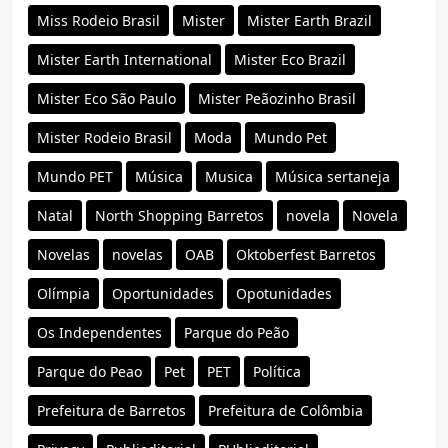
Miss Rodeio Brasil
Mister
Mister Earth Brazil
Mister Earth International
Mister Eco Brazil
Mister Eco São Paulo
Mister Peãozinho Brasil
Mister Rodeio Brasil
Moda
Mundo Pet
Mundo PET
Música
Musica
Música sertaneja
Natal
North Shopping Barretos
novela
Novela
Novelas
novelas
OAB
Oktoberfest Barretos
Olímpia
Oportunidades
Opotunidades
Os Independentes
Parque do Peão
Parque do Peao
Pet
PET
Política
Prefeitura de Barretos
Prefeitura de Colômbia