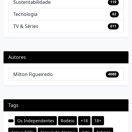
Sustentabilidade
119
Tecnologia
62
TV & Séries
611
Autores
Milton Figueiredo
4088
Tags
Os Independentes
Rodeio
+18
18+