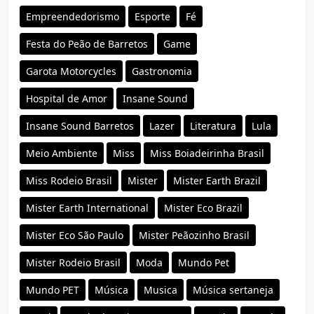
Empreendedorismo
Esporte
Fé
Festa do Peão de Barretos
Game
Garota Motorcycles
Gastronomia
Hospital de Amor
Insane Sound
Insane Sound Barretos
Lazer
Literatura
Lula
Meio Ambiente
Miss
Miss Boiadeirinha Brasil
Miss Rodeio Brasil
Mister
Mister Earth Brazil
Mister Earth International
Mister Eco Brazil
Mister Eco São Paulo
Mister Peãozinho Brasil
Mister Rodeio Brasil
Moda
Mundo Pet
Mundo PET
Música
Musica
Música sertaneja