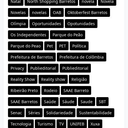
Natal
North Shopping Barretos
novela
Novela
Novelas
novelas
OAB
Oktoberfest Barretos
Olímpia
Oportunidades
Opotunidades
Os Independentes
Parque do Peão
Parque do Peao
Pet
PET
Política
Prefeitura de Barretos
Prefeitura de Colômbia
Privacy
Publieditorial
PUblieditorial
Reality Show
Reality show
Religião
Ribeirão Preto
Rodeio
SAAE Barreto
SAAE Barretos
Saúde
Sáude
Saude
SBT
Senac
Séries
Solidariedade
Sustentabilidade
Tecnologia
Turismo
TV
UNIFEB
Xuxa