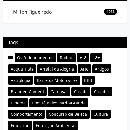
Milton Figueiredo
4088
Tags
Os Independentes
Rodeio
+18
18+
Acqua Titãs
Arraial da Alegria
Arte
Artigos
Astrologia
Barretos Motorcycles
BBB
Branded Content
Carnaval
Cidade
Cidades
Cinema
Comitê Baixo Pardo/Grande
Comportamento
Concurso de Beleza
Cultura
Educação
Educação Ambiental