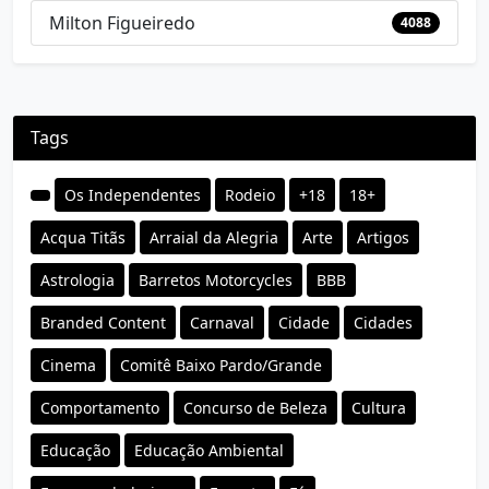
Milton Figueiredo
4088
Tags
Os Independentes
Rodeio
+18
18+
Acqua Titãs
Arraial da Alegria
Arte
Artigos
Astrologia
Barretos Motorcycles
BBB
Branded Content
Carnaval
Cidade
Cidades
Cinema
Comitê Baixo Pardo/Grande
Comportamento
Concurso de Beleza
Cultura
Educação
Educação Ambiental