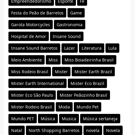
Empreendedorismo
Esporte
Fé
Festa do Peão de Barretos
Game
Garota Motorcycles
Gastronomia
Hospital de Amor
Insane Sound
Insane Sound Barretos
Lazer
Literatura
Lula
Meio Ambiente
Miss
Miss Boiadeirinha Brasil
Miss Rodeio Brasil
Mister
Mister Earth Brazil
Mister Earth International
Mister Eco Brazil
Mister Eco São Paulo
Mister Peãozinho Brasil
Mister Rodeio Brasil
Moda
Mundo Pet
Mundo PET
Música
Musica
Música sertaneja
Natal
North Shopping Barretos
novela
Novela