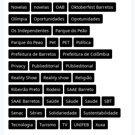
Novelas
novelas
OAB
Oktoberfest Barretos
Olímpia
Oportunidades
Opotunidades
Os Independentes
Parque do Peão
Parque do Peao
Pet
PET
Política
Prefeitura de Barretos
Prefeitura de Colômbia
Privacy
Publieditorial
PUblieditorial
Reality Show
Reality show
Religião
Ribeirão Preto
Rodeio
SAAE Barreto
SAAE Barretos
Saúde
Sáude
Saude
SBT
Senac
Séries
Solidariedade
Sustentabilidade
Tecnologia
Turismo
TV
UNIFEB
Xuxa