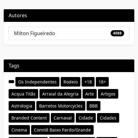
Autores
Milton Figueiredo
4088
Tags
Os Independentes
Rodeio
+18
18+
Acqua Titãs
Arraial da Alegria
Arte
Artigos
Astrologia
Barretos Motorcycles
BBB
Branded Content
Carnaval
Cidade
Cidades
Cinema
Comitê Baixo Pardo/Grande