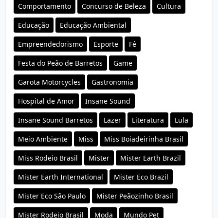
Comportamento
Concurso de Beleza
Cultura
Educação
Educação Ambiental
Empreendedorismo
Esporte
Fé
Festa do Peão de Barretos
Game
Garota Motorcycles
Gastronomia
Hospital de Amor
Insane Sound
Insane Sound Barretos
Lazer
Literatura
Lula
Meio Ambiente
Miss
Miss Boiadeirinha Brasil
Miss Rodeio Brasil
Mister
Mister Earth Brazil
Mister Earth International
Mister Eco Brazil
Mister Eco São Paulo
Mister Peãozinho Brasil
Mister Rodeio Brasil
Moda
Mundo Pet