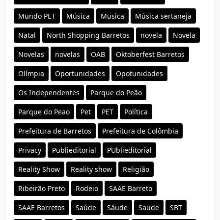
Mundo PET
Música
Musica
Música sertaneja
Natal
North Shopping Barretos
novela
Novela
Novelas
novelas
OAB
Oktoberfest Barretos
Olímpia
Oportunidades
Opotunidades
Os Independentes
Parque do Peão
Parque do Peao
Pet
PET
Política
Prefeitura de Barretos
Prefeitura de Colômbia
Privacy
Publieditorial
PUblieditorial
Reality Show
Reality show
Religião
Ribeirão Preto
Rodeio
SAAE Barreto
SAAE Barretos
Saúde
Sáude
Saude
SBT