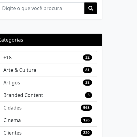
Categorias
+18
32
Arte & Cultura
81
Artigos
38
Branded Content
3
Cidades
968
Cinema
126
Clientes
220