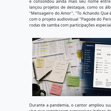
e consolidou ainda mais seu nome entre 
lançou projetos de destaque, como os ál
"Mensageiro do Amor", "To Achando Que é
com o projeto audiovisual "Pagode do Per
rodas de samba com participações especiais
Durante a pandemia, o cantor ampliou su
vivo que registraram expressivos índices d