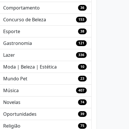
Comportamento
36
Concurso de Beleza
153
Esporte
38
Gastronomia
121
Lazer
336
Moda | Beleza | Estética
10
Mundo Pet
23
Música
407
Novelas
74
Oportunidades
39
Religião
75