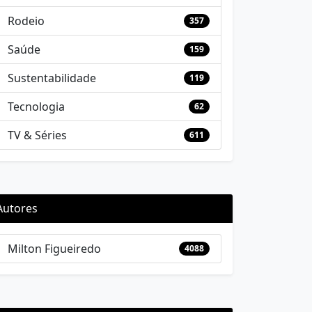
Rodeio
357
Saúde
159
Sustentabilidade
119
Tecnologia
62
TV & Séries
611
Autores
Milton Figueiredo
4088