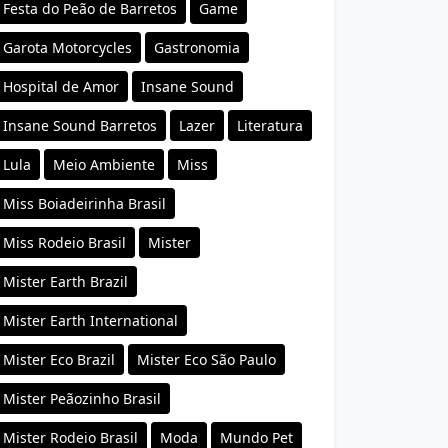
Festa do Peão de Barretos
Game
Garota Motorcycles
Gastronomia
Hospital de Amor
Insane Sound
Insane Sound Barretos
Lazer
Literatura
Lula
Meio Ambiente
Miss
Miss Boiadeirinha Brasil
Miss Rodeio Brasil
Mister
Mister Earth Brazil
Mister Earth International
Mister Eco Brazil
Mister Eco São Paulo
Mister Peãozinho Brasil
Mister Rodeio Brasil
Moda
Mundo Pet