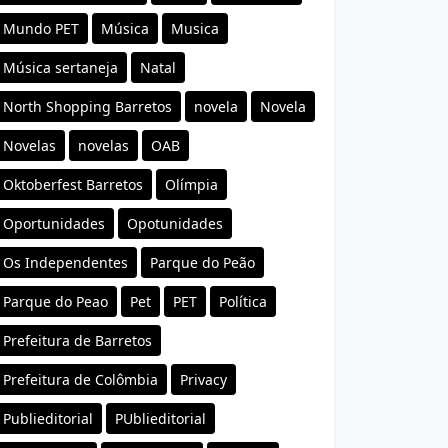
Mundo PET
Música
Musica
Música sertaneja
Natal
North Shopping Barretos
novela
Novela
Novelas
novelas
OAB
Oktoberfest Barretos
Olímpia
Oportunidades
Opotunidades
Os Independentes
Parque do Peão
Parque do Peao
Pet
PET
Política
Prefeitura de Barretos
Prefeitura de Colômbia
Privacy
Publieditorial
PUblieditorial