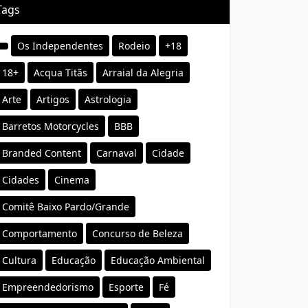
Tags
Os Independentes
Rodeio
+18
18+
Acqua Titãs
Arraial da Alegria
Arte
Artigos
Astrologia
Barretos Motorcycles
BBB
Branded Content
Carnaval
Cidade
Cidades
Cinema
Comitê Baixo Pardo/Grande
Comportamento
Concurso de Beleza
Cultura
Educação
Educação Ambiental
Empreendedorismo
Esporte
Fé