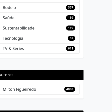
Rodeio
357
Saúde
159
Sustentabilidade
119
Tecnologia
62
TV & Séries
611
Autores
Milton Figueiredo
4088