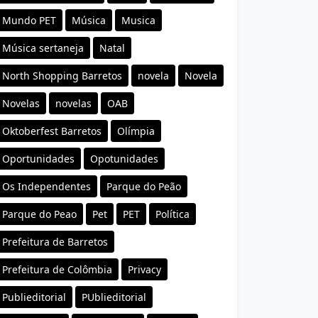
Mundo PET
Música
Musica
Música sertaneja
Natal
North Shopping Barretos
novela
Novela
Novelas
novelas
OAB
Oktoberfest Barretos
Olímpia
Oportunidades
Opotunidades
Os Independentes
Parque do Peão
Parque do Peao
Pet
PET
Política
Prefeitura de Barretos
Prefeitura de Colômbia
Privacy
Publieditorial
PUblieditorial