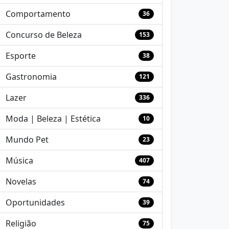
Comportamento
36
Concurso de Beleza
153
Esporte
38
Gastronomia
121
Lazer
336
Moda | Beleza | Estética
10
Mundo Pet
23
Música
407
Novelas
74
Oportunidades
39
Religião
75