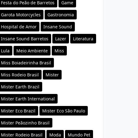
Festa do Peão de Barretos
Game
Garota Motorcycles
Gastronomia
Hospital de Amor
Insane Sound
Insane Sound Barretos
Lazer
Literatura
Lula
Meio Ambiente
Miss
Miss Boiadeirinha Brasil
Miss Rodeio Brasil
Mister
Mister Earth Brazil
Mister Earth International
Mister Eco Brazil
Mister Eco São Paulo
Mister Peãozinho Brasil
Mister Rodeio Brasil
Moda
Mundo Pet