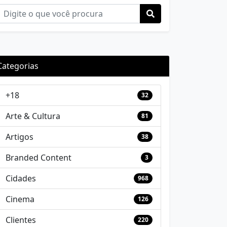
Categorias
+18
32
Arte & Cultura
81
Artigos
38
Branded Content
3
Cidades
968
Cinema
126
Clientes
220