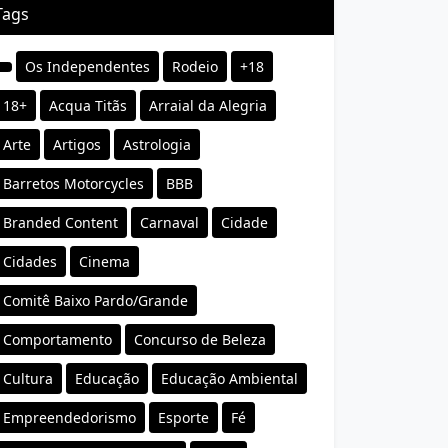
Tags
Os Independentes
Rodeio
+18
18+
Acqua Titãs
Arraial da Alegria
Arte
Artigos
Astrologia
Barretos Motorcycles
BBB
Branded Content
Carnaval
Cidade
Cidades
Cinema
Comitê Baixo Pardo/Grande
Comportamento
Concurso de Beleza
Cultura
Educação
Educação Ambiental
Empreendedorismo
Esporte
Fé