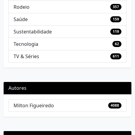
Rodeio
357
Saúde
159
Sustentabilidade
119
Tecnologia
62
TV & Séries
611
Autores
Milton Figueiredo
4088