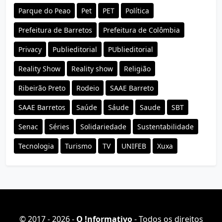
Parque do Peao
Pet
PET
Política
Prefeitura de Barretos
Prefeitura de Colômbia
Privacy
Publieditorial
PUblieditorial
Reality Show
Reality show
Religião
Ribeirão Preto
Rodeio
SAAE Barreto
SAAE Barretos
Saúde
Sáude
Saude
SBT
Senac
Séries
Solidariedade
Sustentabilidade
Tecnologia
Turismo
TV
UNIFEB
Xuxa
© 2017 - 2026 -
O ǃnformativo
- Todos os direitos