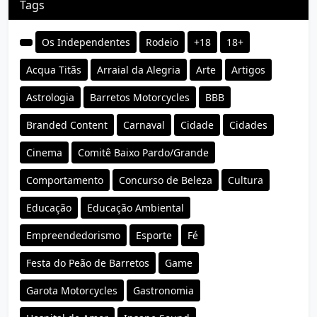
Tags
Os Independentes
Rodeio
+18
18+
Acqua Titãs
Arraial da Alegria
Arte
Artigos
Astrologia
Barretos Motorcycles
BBB
Branded Content
Carnaval
Cidade
Cidades
Cinema
Comitê Baixo Pardo/Grande
Comportamento
Concurso de Beleza
Cultura
Educação
Educação Ambiental
Empreendedorismo
Esporte
Fé
Festa do Peão de Barretos
Game
Garota Motorcycles
Gastronomia