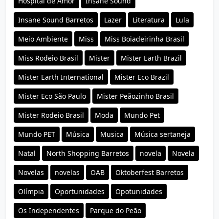
Hospital de Amor
Insane Sound
Insane Sound Barretos
Lazer
Literatura
Lula
Meio Ambiente
Miss
Miss Boiadeirinha Brasil
Miss Rodeio Brasil
Mister
Mister Earth Brazil
Mister Earth International
Mister Eco Brazil
Mister Eco São Paulo
Mister Peãozinho Brasil
Mister Rodeio Brasil
Moda
Mundo Pet
Mundo PET
Música
Musica
Música sertaneja
Natal
North Shopping Barretos
novela
Novela
Novelas
novelas
OAB
Oktoberfest Barretos
Olímpia
Oportunidades
Opotunidades
Os Independentes
Parque do Peão