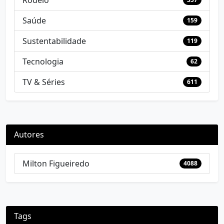
Rodeio
Saúde
159
Sustentabilidade
119
Tecnologia
62
TV & Séries
611
Autores
Milton Figueiredo
4088
Tags