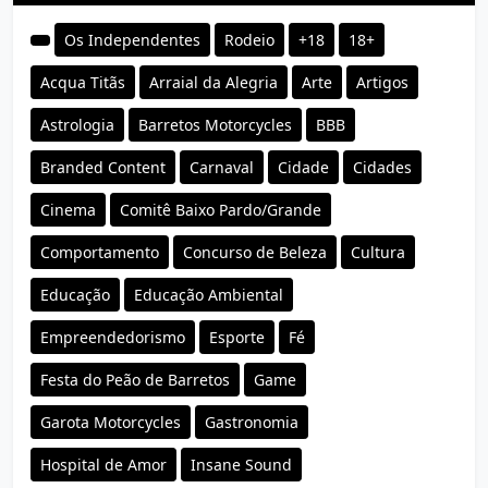
Os Independentes
Rodeio
+18
18+
Acqua Titãs
Arraial da Alegria
Arte
Artigos
Astrologia
Barretos Motorcycles
BBB
Branded Content
Carnaval
Cidade
Cidades
Cinema
Comitê Baixo Pardo/Grande
Comportamento
Concurso de Beleza
Cultura
Educação
Educação Ambiental
Empreendedorismo
Esporte
Fé
Festa do Peão de Barretos
Game
Garota Motorcycles
Gastronomia
Hospital de Amor
Insane Sound