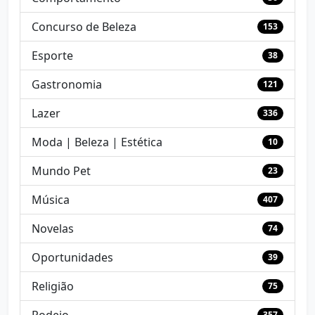
Concurso de Beleza
153
Esporte
38
Gastronomia
121
Lazer
336
Moda | Beleza | Estética
10
Mundo Pet
23
Música
407
Novelas
74
Oportunidades
39
Religião
75
357