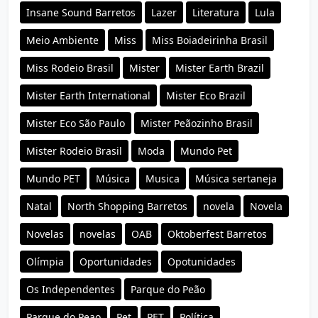
Insane Sound Barretos
Lazer
Literatura
Lula
Meio Ambiente
Miss
Miss Boiadeirinha Brasil
Miss Rodeio Brasil
Mister
Mister Earth Brazil
Mister Earth International
Mister Eco Brazil
Mister Eco São Paulo
Mister Peãozinho Brasil
Mister Rodeio Brasil
Moda
Mundo Pet
Mundo PET
Música
Musica
Música sertaneja
Natal
North Shopping Barretos
novela
Novela
Novelas
novelas
OAB
Oktoberfest Barretos
Olímpia
Oportunidades
Opotunidades
Os Independentes
Parque do Peão
Parque do Peao
Pet
PET
Política