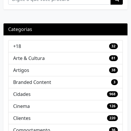
Categorias
+18
32
Arte & Cultura
81
Artigos
38
Branded Content
3
Cidades
968
Cinema
126
Clientes
220
Comportamento
36