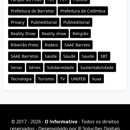
Prefeitura de Barretos
Prefeitura de Colômbia
Privacy
Publieditorial
PUblieditorial
Reality Show
Reality show
Religião
Ribeirão Preto
Rodeio
SAAE Barreto
SAAE Barretos
Saúde
Sáude
Saude
SBT
Senac
Séries
Solidariedade
Sustentabilidade
Tecnologia
Turismo
TV
UNIFEB
Xuxa
© 2017 - 2026 -
O ǃnformativo
- Todos os direitos
reservados - Desenvolvido por
JF Soluções Digitais