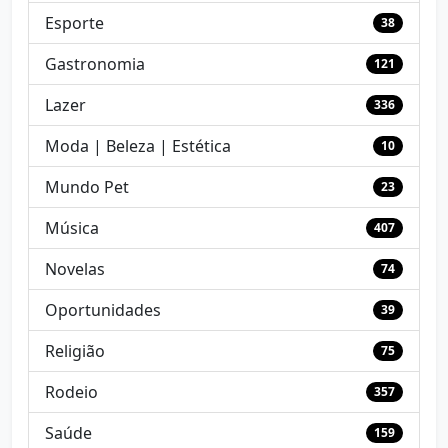
Esporte
38
Gastronomia
121
Lazer
336
Moda | Beleza | Estética
10
Mundo Pet
23
Música
407
Novelas
74
Oportunidades
39
Religião
75
Rodeio
357
Saúde
159