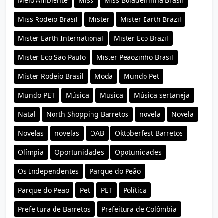
Meio Ambiente
Miss
Miss Boiadeirinha Brasil
Miss Rodeio Brasil
Mister
Mister Earth Brazil
Mister Earth International
Mister Eco Brazil
Mister Eco São Paulo
Mister Peãozinho Brasil
Mister Rodeio Brasil
Moda
Mundo Pet
Mundo PET
Música
Musica
Música sertaneja
Natal
North Shopping Barretos
novela
Novela
Novelas
novelas
OAB
Oktoberfest Barretos
Olímpia
Oportunidades
Opotunidades
Os Independentes
Parque do Peão
Parque do Peao
Pet
PET
Política
Prefeitura de Barretos
Prefeitura de Colômbia