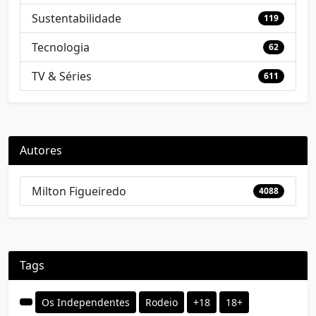
Sustentabilidade
119
Tecnologia
62
TV & Séries
611
Autores
Milton Figueiredo
4088
Tags
Os Independentes
Rodeio
+18
18+