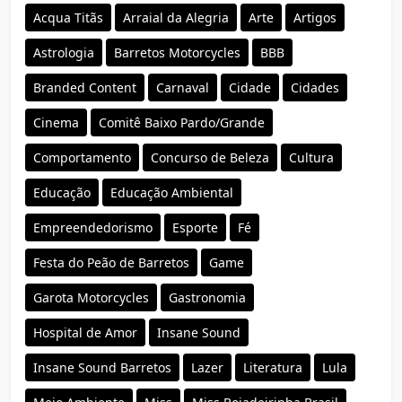
Acqua Titãs
Arraial da Alegria
Arte
Artigos
Astrologia
Barretos Motorcycles
BBB
Branded Content
Carnaval
Cidade
Cidades
Cinema
Comitê Baixo Pardo/Grande
Comportamento
Concurso de Beleza
Cultura
Educação
Educação Ambiental
Empreendedorismo
Esporte
Fé
Festa do Peão de Barretos
Game
Garota Motorcycles
Gastronomia
Hospital de Amor
Insane Sound
Insane Sound Barretos
Lazer
Literatura
Lula